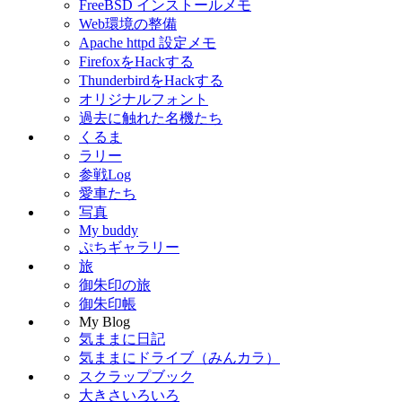
FreeBSD インストールメモ
Web環境の整備
Apache httpd 設定メモ
FirefoxをHackする
ThunderbirdをHackする
オリジナルフォント
過去に触れた名機たち
くるま
ラリー
参戦Log
愛車たち
写真
My buddy
ぷちギャラリー
旅
御朱印の旅
御朱印帳
My Blog
気ままに日記
気ままにドライブ（みんカラ）
スクラップブック
大きさいろいろ