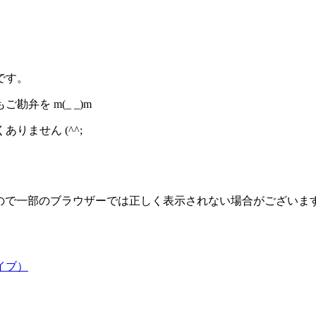
です。
弁を m(_ _)m
ません (^^;
多用していますので一部のブラウザーでは正しく表示されない場合がござ
イブ）