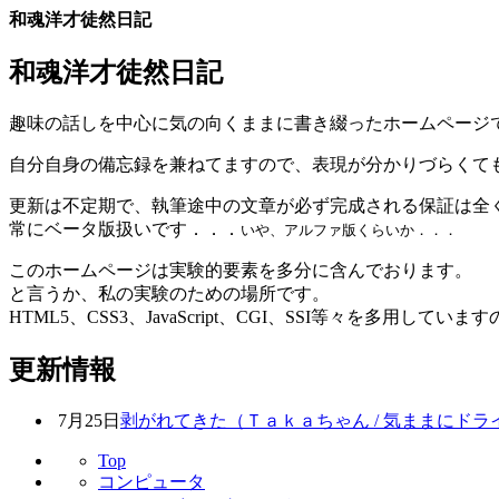
和魂洋才徒然日記
和魂洋才徒然日記
趣味の話しを中心に気の向くままに書き綴ったホームページ
自分自身の備忘録を兼ねてますので、表現が分かりづらくてもご勘
更新は不定期で、執筆途中の文章が必ず完成される保証は全くあり
常にベータ版扱いです．．．
いや、アルファ版くらいか．．．
このホームページは実験的要素を多分に含んでおります。
と言うか、私の実験のための場所です。
HTML5、CSS3、JavaScript、CGI、SSI等々を
更新情報
7月25日
剥がれてきた（Ｔａｋａちゃん / 気ままにドラ
Top
コンピュータ