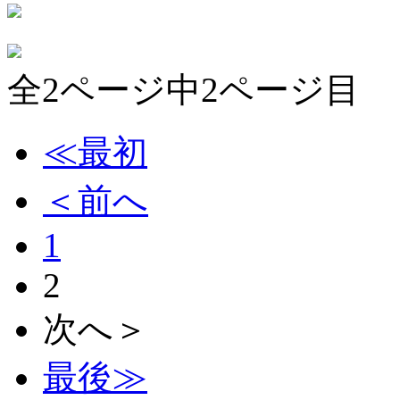
全2ページ中2ページ目
≪最初
＜前へ
1
2
次へ＞
最後≫