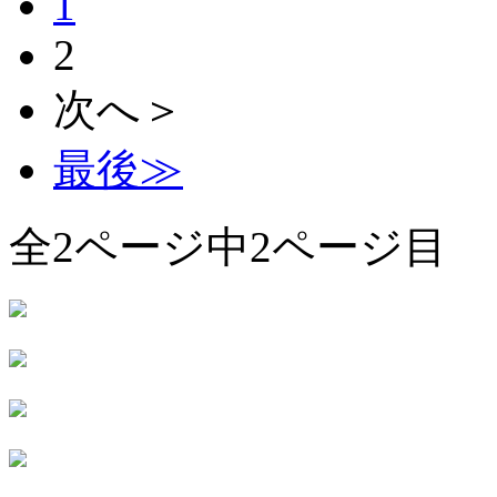
1
2
次へ＞
最後≫
全2ページ中2ページ目