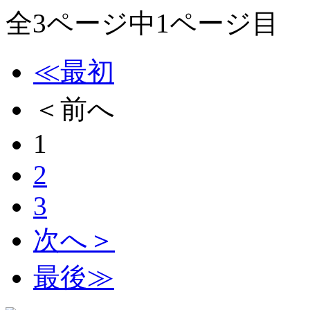
全3ページ中1ページ目
≪最初
＜前へ
1
2
3
次へ＞
最後≫