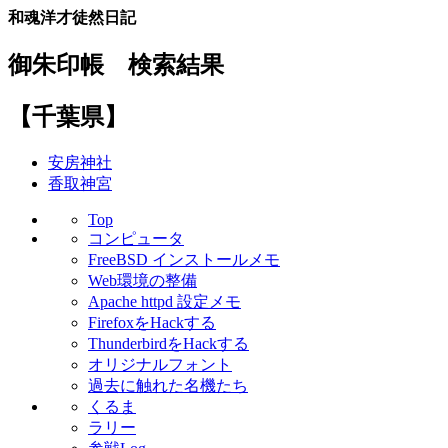
和魂洋才徒然日記
御朱印帳 検索結果
【千葉県】
安房神社
香取神宮
Top
コンピュータ
FreeBSD インストールメモ
Web環境の整備
Apache httpd 設定メモ
FirefoxをHackする
ThunderbirdをHackする
オリジナルフォント
過去に触れた名機たち
くるま
ラリー