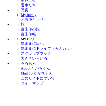
参戦Log
愛車たち
写真
My buddy
ぷちギャラリー
旅
御朱印の旅
御朱印帳
My Blog
気ままに日記
気ままにドライブ（みんカラ）
スクラップブック
大きさいろいろ
もろもろ
About たかちゃん
Mail To たかちゃん
このサイトについて
サイトマップ