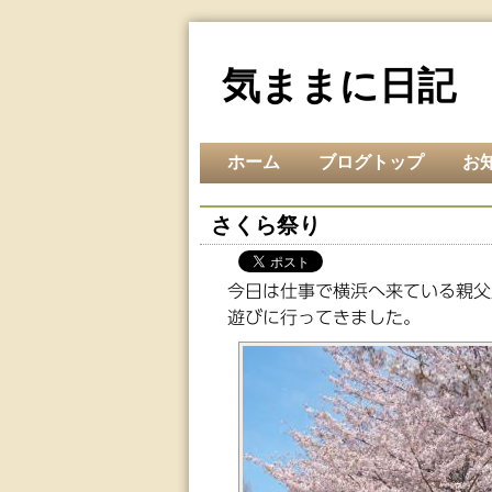
気ままに日記
ホーム
ブログトップ
お
さくら祭り
今日は仕事で横浜へ来ている親父
遊びに行ってきました。