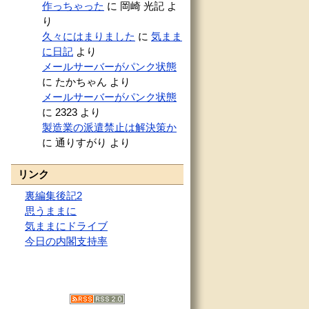
作っちゃった
に
岡崎 光記
よ
ブ
り
久々にはまりました
に
気まま
に日記
より
メールサーバーがパンク状態
に
たかちゃん
より
メールサーバーがパンク状態
に
2323
より
製造業の派遣禁止は解決策か
に
通りすがり
より
リンク
裏編集後記2
思うままに
気ままにドライブ
今日の内閣支持率