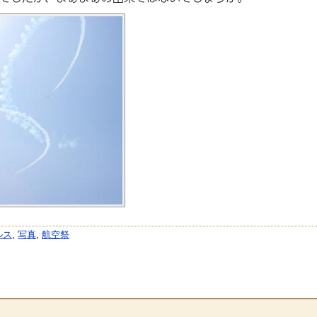
ルス
,
写真
,
航空祭