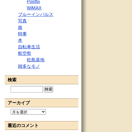
Postfix
WiMAX
ブルーインパルス
写真
旅
時事
本
自転車生活
航空祭
松島基地
雑多なモノ
検索
検
索:
アーカイブ
ア
ー
カ
最近のコメント
イ