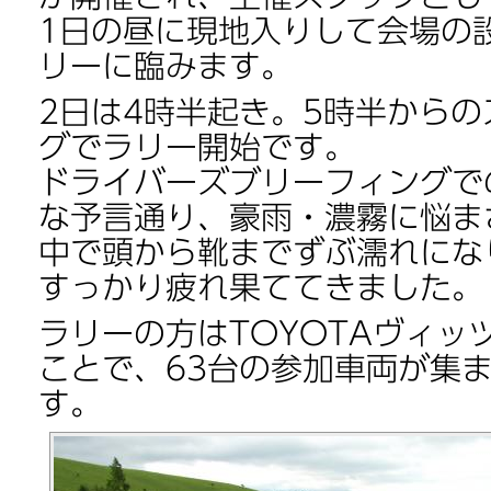
1日の昼に現地入りして会場の
リーに臨みます。
2日は4時半起き。5時半から
グでラリー開始です。
ドライバーズブリーフィングで
な予言通り、豪雨・濃霧に悩ま
中で頭から靴までずぶ濡れにな
すっかり疲れ果ててきました。
ラリーの方はTOYOTAヴィッ
ことで、63台の参加車両が集
す。