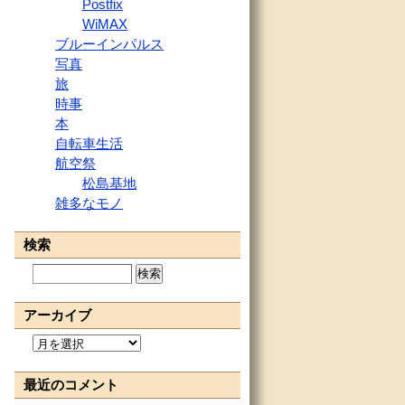
Postfix
WiMAX
ブルーインパルス
写真
旅
時事
本
自転車生活
航空祭
松島基地
雑多なモノ
検索
検
索:
アーカイブ
ア
ー
カ
最近のコメント
イ