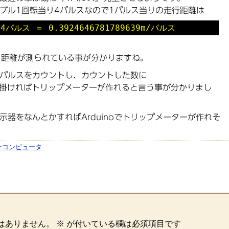
ブル1回転当り4パルスなので1パルス当りの走行距離は
÷ 4パルス ＝ 0.3924646781789639m/パルス
かく距離が測られている事が分かりますね。
車速パルスをカウントし、カウントした数に
39』を掛ければトリップメーターが作れると言う事が分かりまし
器をなんとかすればArduinoでトリップメーターが作れそ
ーコンピュータ
はありません。
※
が付いている欄は必須項目です