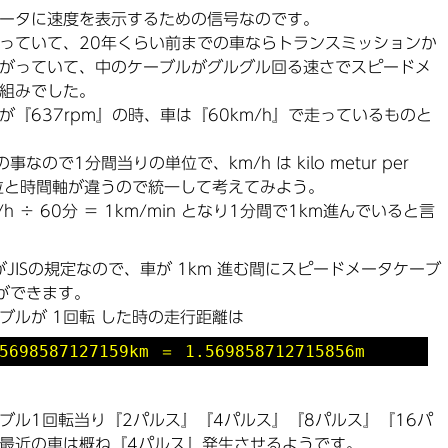
ータに速度を表示するための信号なのです。
っていて、20年くらい前までの車ならトランスミッションか
がっていて、中のケーブルがグルグル回る速さでスピードメ
組みでした。
『637rpm』の時、車は『60km/h』で走っているものと
nute の事なので1分間当りの単位で、km/h は kilo metur per
単位と時間軸が違うので統一して考えてみよう。
m/h ÷ 60分 ＝ 1km/min となり1分間で1km進んでいると言
いうのがJISの規定なので、車が 1km 進む間にスピードメータケーブ
事ができます。
ブルが 1回転 した時の走行距離は
698587127159km ＝ 1.569858712715856m
ブル1回転当り『2パルス』『4パルス』『8パルス』『16パ
最近の車は概ね『4パルス』発生させるようです。