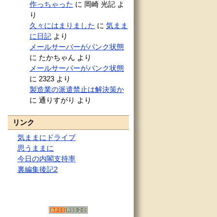
作っちゃった
に
岡崎 光記
よ
ブ
り
久々にはまりました
に
気まま
に日記
より
メールサーバーがパンク状態
に
たかちゃん
より
メールサーバーがパンク状態
に
2323
より
製造業の派遣禁止は解決策か
に
通りすがり
より
リンク
気ままにドライブ
思うままに
今日の内閣支持率
裏編集後記2